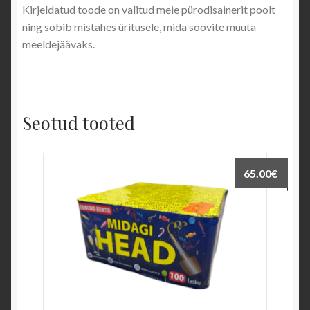
Kirjeldatud toode on valitud meie pürodisainerit poolt
ning sobib mistahes üritusele, mida soovite muuta
OHUTUS
meeldejäävaks.
LAIATARBE PÜROTEHNIKA
Kataloog 2011
Seotud tooted
Kataloog 2011/2012
65.00
€
Kataloog 2012/2013
Kataloog 2013/2014
TEATED
KONTAKT