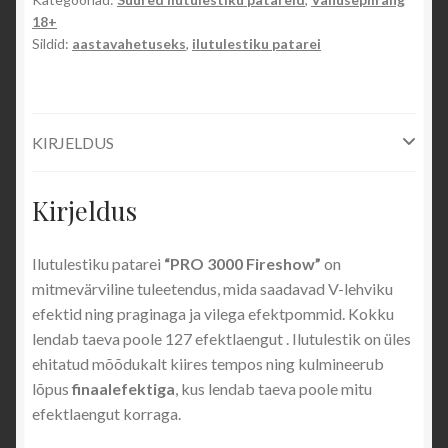
ILUTULESTIKUD
18+
Sildid:
aastavahetuseks
,
ilutulestiku patarei
Klassikaline ilutulestik
Sise- ja lavailutulestik
KIRJELDUS
Püromuusikal
Kirjeldus
Pulma- ja mõisailutulestik
Ilutulestiku patarei
“PRO 3000 Fireshow”
on
Paugutulestik
mitmevärviline tuleetendus, mida saadavad V-lehviku
efektid ning praginaga ja vilega efektpommid. Kokku
Tuleatraktsioonid
lendab taeva poole 127 efektlaengut . Ilutulestik on üles
ehitatud mõõdukalt kiires tempos ning kulmineerub
lõpus
finaalefektiga
, kus lendab taeva poole mitu
Pürotehnilised eriefektid
efektlaengut korraga.
Profipatareid