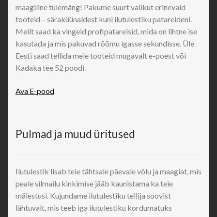
maagiline tulemäng! Pakume suurt valikut erinevaid
tooteid – säraküünaldest kuni ilutulestiku patareideni.
Meilt saad ka vingeid profipatareisid, mida on lihtne ise
kasutada ja mis pakuvad rõõmu igasse sekundisse. Üle
Eesti saad tellida meie tooteid mugavalt e-poest või
Kadaka tee 52 poodi.
Ava E-pood
Pulmad ja muud üritused
Ilutulestik lisab teie tähtsale päevale võlu ja maagiat, mis
peale silmailu kinkimise jääb kaunistama ka teie
mälestusi. Kujundame ilutulestiku tellija soovist
lähtuvalt, mis teeb iga ilutulestiku kordumatuks