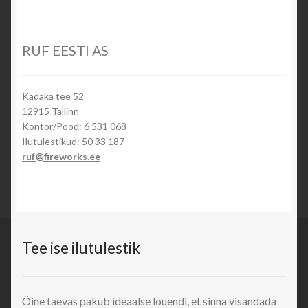
RUF EESTI AS
Kadaka tee 52
12915 Tallinn
Kontor/Pood: 6 531 068
Ilutulestikud: 50 33 187
ruf@fireworks.ee
Tee ise ilutulestik
Öine taevas pakub ideaalse lõuendi, et sinna visandada