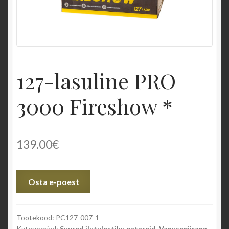
PILDID
Privaatsusteavitus
127-lasuline PRO
VIDEOD
3000 Fireshow *
Eriefektid
Püromuusikalid
139.00
€
Lava ja siseilutulestikud
Osta e-poest
Väliilutulestikud
Laiatarbe pürotehnika
Tootekood:
PC127-007-1
Kategooriad:
Suured ilutulestiku patareid
,
Vanusepiirang