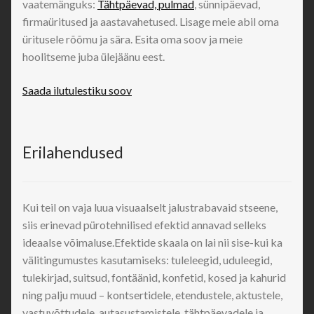
vaatemänguks:
Tähtpäevad, pulmad
, sünnipäevad,
firmaüritused ja aastavahetused. Lisage meie abil oma
üritusele rõõmu ja sära. Esita oma soov ja meie
hoolitseme juba ülejäänu eest.
Saada ilutulestiku soov
Erilahendused
Kui teil on vaja luua visuaalselt jalustrabavaid stseene,
siis erinevad pürotehnilised efektid annavad selleks
ideaalse võimaluse.Efektide skaala on lai nii sise-kui ka
välitingumustes kasutamiseks: tuleleegid, uduleegid,
tulekirjad, suitsud, fontäänid, konfetid, kosed ja kahurid
ning palju muud – kontsertidele, etendustele, aktustele,
vastuvõttudele, autasustamistele, tähtpäevadele ja