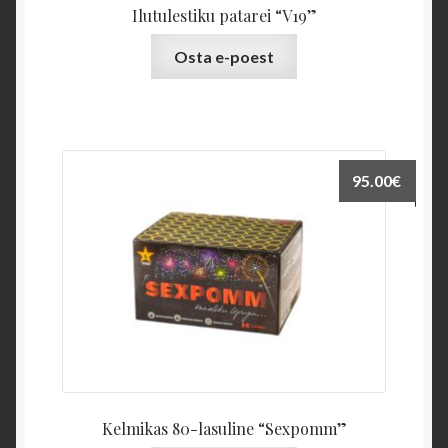
Ilutulestiku patarei “V19”
Osta e-poest
95.00
€
Kelmikas 80-lasuline “Sexpomm”