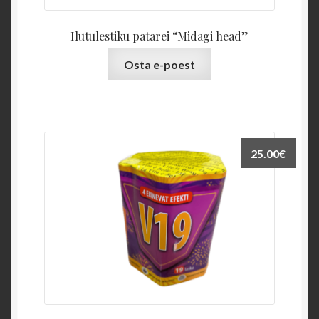
Ilutulestiku patarei “Midagi head”
Osta e-poest
25.00
€