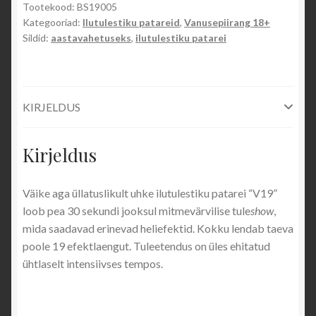
Tootekood:
BS19005
ILUTULESTIKUD
Kategooriad:
Ilutulestiku patareid
,
Vanusepiirang 18+
Sildid:
aastavahetuseks
,
ilutulestiku patarei
Klassikaline ilutulestik
Sise- ja lavailutulestik
KIRJELDUS
Püromuusikal
Kirjeldus
Pulma- ja mõisailutulestik
Väike aga üllatuslikult uhke ilutulestiku patarei “V19”
Paugutulestik
loob pea 30 sekundi jooksul mitmevärvilise tule
show
,
mida saadavad erinevad heliefektid. Kokku lendab taeva
Tuleatraktsioonid
poole 19 efektlaengut. Tuleetendus on üles ehitatud
ühtlaselt intensiivses tempos.
Pürotehnilised eriefektid
Profipatareid