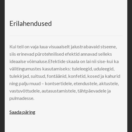
Erilahendused
Kui teil on vaja luua visuaalselt jalustrabavaid stseene,
siis erinevad pürotehnilised efektid annavad selleks
ideaalse võimaluse.Efektide skaala on lai nii sise-kui ka
välitingumustes kasutamiseks: tuleleegid, uduleegid,
tulekirjad, suitsud, fontäänid, konfetid, kosed ja kahurid
ning palju muud – kontsertidele, etendustele, aktustele,
vastuvõttudele, autasustamistele, tähtpäevadele ja
pulmadesse.
Saada päring