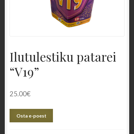
PILDID
Privaatsusteavitus
VIDEOD
Ilutulestiku patarei
Eriefektid
“V19”
Püromuusikalid
Lava ja siseilutulestikud
25.00
€
Väliilutulestikud
Osta e-poest
Laiatarbe pürotehnika