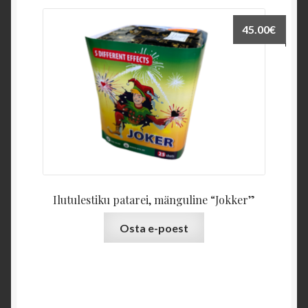
45.00
€
Ilutulestiku patarei, mänguline “Jokker”
Osta e-poest