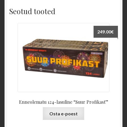
Seotud tooted
OHUTUS
LAIATARBE PÜROTEHNIKA
249.00
€
Kataloog 2011
Kataloog 2011/2012
Kataloog 2012/2013
Kataloog 2013/2014
Enneolematu 124-lasuline “Suur Profikast”
TEATED
Osta e-poest
KONTAKT