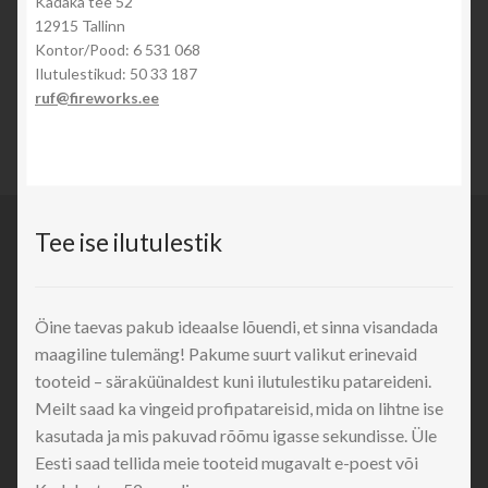
Kadaka tee 52
12915 Tallinn
Kontor/Pood: 6 531 068
Ilutulestikud: 50 33 187
ruf@fireworks.ee
Tee ise ilutulestik
Öine taevas pakub ideaalse lõuendi, et sinna visandada
maagiline tulemäng! Pakume suurt valikut erinevaid
tooteid – säraküünaldest kuni ilutulestiku patareideni.
Meilt saad ka vingeid profipatareisid, mida on lihtne ise
kasutada ja mis pakuvad rõõmu igasse sekundisse. Üle
Eesti saad tellida meie tooteid mugavalt e-poest või