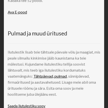
Kadaka tee 52 poodi.
Ava E-pood
Pulmad ja muud üritused
Ilutulestik lisab teie tähtsale päevale võlu ja maagiat, mis
peale silmailu kinkimise jääb kaunistama ka teie
mälestusi. Kujundame ilutulestiku tellija soovist
lähtuvalt, mis teeb iga ilutulestiku kordumatuks
vaatemänguks:
Tähtpäevad, pulmad
, sünnipäevad,
firmaüritused ja aastavahetused. Lisage meie abil oma
üritusele rõõmu ja sära. Esita oma soov ja meie
hoolitseme juba ülejäänu eest.
Saada ilutulestiku soov