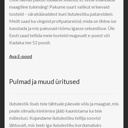
maagiline tulemäng! Pakume suurt valikut erinevaid
tooteid – säraküünaldest kuni ilutulestiku patareideni.
Meilt saad ka vingeid profipatareisid, mida on lihtne ise
kasutada ja mis pakuvad rõõmu igasse sekundisse. Üle
Eesti saad tellida meie tooteid mugavalt e-poest või
Kadaka tee 52 poodi.
Ava E-pood
Pulmad ja muud üritused
Ilutulestik lisab teie tähtsale päevale võlu ja maagiat, mis
peale silmailu kinkimise jääb kaunistama ka teie
mälestusi. Kujundame ilutulestiku tellija soovist
lähtuvalt, mis teeb iga ilutulestiku kordumatuks