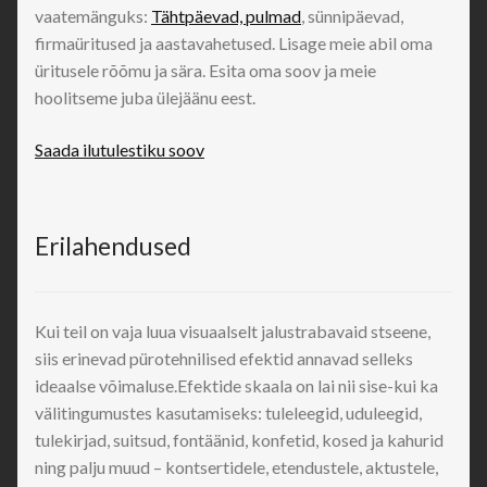
vaatemänguks:
Tähtpäevad, pulmad
, sünnipäevad,
firmaüritused ja aastavahetused. Lisage meie abil oma
üritusele rõõmu ja sära. Esita oma soov ja meie
hoolitseme juba ülejäänu eest.
Saada ilutulestiku soov
Erilahendused
Kui teil on vaja luua visuaalselt jalustrabavaid stseene,
siis erinevad pürotehnilised efektid annavad selleks
ideaalse võimaluse.Efektide skaala on lai nii sise-kui ka
välitingumustes kasutamiseks: tuleleegid, uduleegid,
tulekirjad, suitsud, fontäänid, konfetid, kosed ja kahurid
ning palju muud – kontsertidele, etendustele, aktustele,