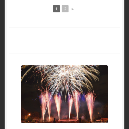
1
2
►