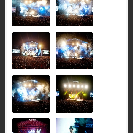
PILDID
Privaatsusteavitus
VIDEOD
Eriefektid
Püromuusikalid
Lava ja siseilutulestikud
Väliilutulestikud
Laiatarbe pürotehnika