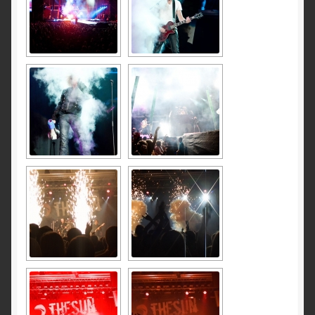
ILUTULESTIKUD
Klassikaline ilutulestik
Sise- ja lavailutulestik
Püromuusikal
Pulma- ja mõisailutulestik
Paugutulestik
Tuleatraktsioonid
Pürotehnilised eriefektid
Profipatareid