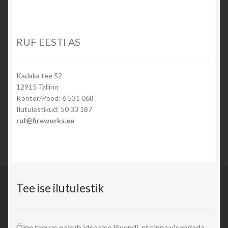
RUF EESTI AS
Kadaka tee 52
12915 Tallinn
Kontor/Pood: 6 531 068
Ilutulestikud: 50 33 187
ruf@fireworks.ee
Tee ise ilutulestik
Öine taevas pakub ideaalse lõuendi, et sinna visandada