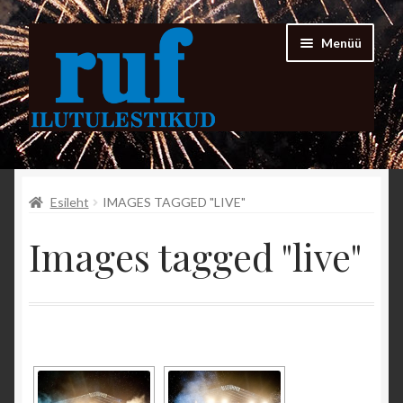
Liigu
Liigu
Menüü
navigeerimisele
sisu
juurde
Esileht
Esileht
IMAGES TAGGED "LIVE"
FIRMAST
Images tagged "live"
PORTFOLIO
Kassa
Minu konto
Ostukorv