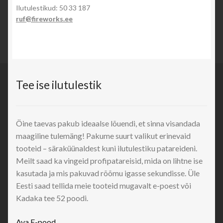
Ilutulestikud: 50 33 187
ruf@fireworks.ee
OHUTUS
LAIATARBE PÜROTEHNIKA
Kataloog 2011
Tee ise ilutulestik
Kataloog 2011/2012
Öine taevas pakub ideaalse lõuendi, et sinna visandada
Kataloog 2012/2013
maagiline tulemäng! Pakume suurt valikut erinevaid
tooteid – säraküünaldest kuni ilutulestiku patareideni.
Kataloog 2013/2014
Meilt saad ka vingeid profipatareisid, mida on lihtne ise
kasutada ja mis pakuvad rõõmu igasse sekundisse. Üle
TEATED
Eesti saad tellida meie tooteid mugavalt e-poest või
Kadaka tee 52 poodi.
KONTAKT
Ava E-pood