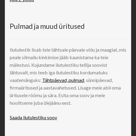
Pulmad ja muud üritused
Ilutulestik lisab teie tähtsale päevale võlu ja maagiat, mis
peale silmailu kinkimise jääb kaunistama ka teie
mälestusi. Kujundame ilutulestiku tellija soovist
lähtuvalt, mis teeb iga ilutulestiku kordumatuks
vaatemänguks:
Tähtpäevad, pulmad
, sünnipäevad,
firmaüritused ja aastavahetused. Lisage meie abil oma
üritusele rõõmu ja sära. Esita oma soov ja meie
hoolitseme juba ülejäänu eest.
Saada ilutulestiku soov