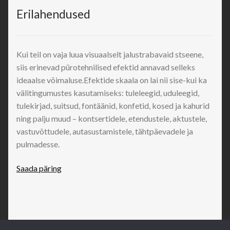
Erilahendused
Kui teil on vaja luua visuaalselt jalustrabavaid stseene,
siis erinevad pürotehnilised efektid annavad selleks
ideaalse võimaluse.Efektide skaala on lai nii sise-kui ka
välitingumustes kasutamiseks: tuleleegid, uduleegid,
tulekirjad, suitsud, fontäänid, konfetid, kosed ja kahurid
ning palju muud – kontsertidele, etendustele, aktustele,
vastuvõttudele, autasustamistele, tähtpäevadele ja
pulmadesse.
Saada päring