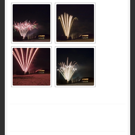
PILDID
Privaatsusteavitus
VIDEOD
Eriefektid
Püromuusikalid
Lava ja siseilutulestikud
Väliilutulestikud
Laiatarbe pürotehnika