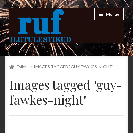
Liigu
Liigu
Menüü
navigeerimisele
sisu
juurde
Esileht
Esileht
IMAGES TAGGED "GUY-FAWKES-NIGHT"
FIRMAST
Images tagged "guy-
PORTFOLIO
fawkes-night"
Kassa
Minu konto
Ostukorv